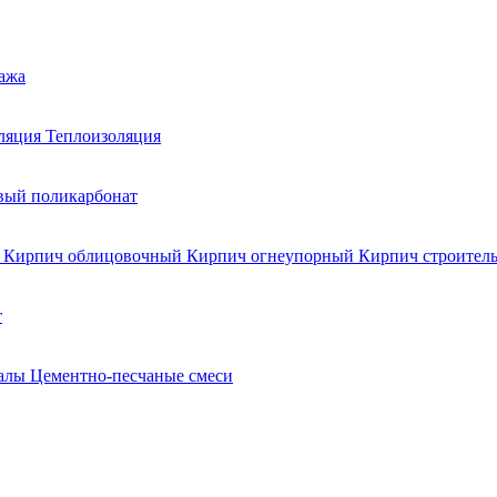
тажа
ляция
Теплоизоляция
вый поликарбонат
к
Кирпич облицовочный
Кирпич огнеупорный
Кирпич строител
т
иалы
Цементно-песчаные смеси