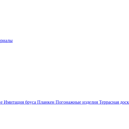
ериалы
ие
Имитация бруса
Планкен
Погонажные изделия
Террасная доск