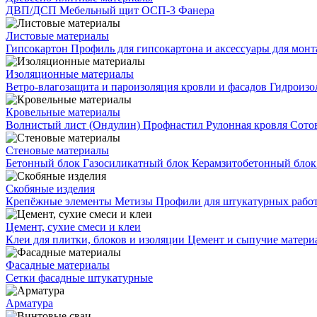
ДВП/ДСП
Мебельный щит
ОСП-3
Фанера
Листовые материалы
Гипсокартон
Профиль для гипсокартона и аксессуары для мон
Изоляционные материалы
Ветро-влагозащита и пароизоляция кровли и фасадов
Гидроизо
Кровельные материалы
Волнистый лист (Ондулин)
Профнастил
Рулонная кровля
Сото
Стеновые материалы
Бетонный блок
Газосиликатный блок
Керамзитобетонный бло
Скобяные изделия
Крепёжные элементы
Метизы
Профили для штукатурных рабо
Цемент, сухие смеси и клеи
Клеи для плитки, блоков и изоляции
Цемент и сыпучие матер
Фасадные материалы
Сетки фасадные штукатурные
Арматура