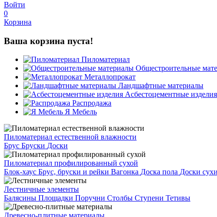
Войти
0
Корзина
Ваша корзина пуста!
Пиломатериал
Общестроительные мат
Металлопрокат
Ландшафтные материалы
Асбестоцементные изделия
Распродажа
Я Мебель
Пиломатериал естественной влажности
Брус
Бруски
Доски
Пиломатериал профилированный сухой
Блок-хаус
Брус, бруски и рейки
Вагонка
Доска пола
Доски сух
Лестничные элементы
Балясины
Площадки
Поручни
Столбы
Ступени
Тетивы
Древесно-плитные материалы