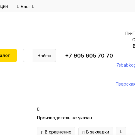
кции
Блог
Пн-П
С
В
+7 905 605 70 70
алог
Найти
-7sbabkc
Тверская
Производитель не указан
В сравнение
В закладки