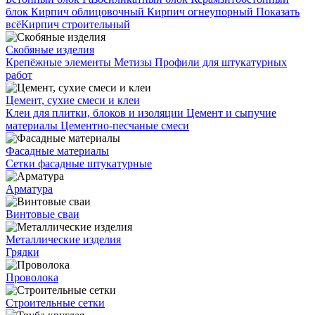
блок
Кирпич облицовочный
Кирпич огнеупорный
Показать
всё
Кирпич строительный
Скобяные изделия
Крепёжные элементы
Метизы
Профили для штукатурных
работ
Цемент, сухие смеси и клеи
Клеи для плитки, блоков и изоляции
Цемент и сыпучие
материалы
Цементно-песчаные смеси
Фасадные материалы
Сетки фасадные штукатурные
Арматура
Винтовые сваи
Металлические изделия
Грядки
Проволока
Строительные сетки