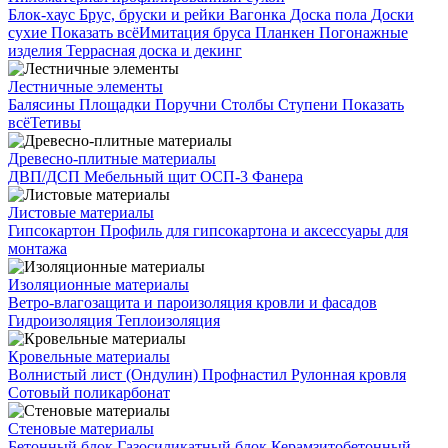
Блок-хаус
Брус, бруски и рейки
Вагонка
Доска пола
Доски
сухие
Показать всё
Имитация бруса
Планкен
Погонажные
изделия
Террасная доска и декинг
Лестничные элементы
Балясины
Площадки
Поручни
Столбы
Ступени
Показать
всё
Тетивы
Древесно-плитные материалы
ДВП/ДСП
Мебельный щит
ОСП-3
Фанера
Листовые материалы
Гипсокартон
Профиль для гипсокартона и аксессуары для
монтажа
Изоляционные материалы
Ветро-влагозащита и пароизоляция кровли и фасадов
Гидроизоляция
Теплоизоляция
Кровельные материалы
Волнистый лист (Ондулин)
Профнастил
Рулонная кровля
Сотовый поликарбонат
Стеновые материалы
Бетонный блок
Газосиликатный блок
Керамзитобетонный