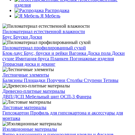
изделия
Распродажа
Я Мебель
Пиломатериал естественной влажности
Брус
Бруски
Доски
Пиломатериал профилированный сухой
Блок-хаус
Брус, бруски и рейки
Вагонка
Доска пола
Доски
сухие
Имитация бруса
Планкен
Погонажные изделия
Террасная доска и декинг
Лестничные элементы
Балясины
Площадки
Поручни
Столбы
Ступени
Тетивы
Древесно-плитные материалы
ДВП/ДСП
Мебельный щит
ОСП-3
Фанера
Листовые материалы
Гипсокартон
Профиль для гипсокартона и аксессуары для
монтажа
Изоляционные материалы
Ветро-влагозащита и пароизоляция кровли и фасадов