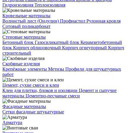
Гидроизоляция
Теплоизоляция
Кровельные материалы
Волнистый лист (Ондулин)
Профнастил
Рулонная кровля
Сотовый поликарбонат
Стеновые материалы
Бетонный блок
Газосиликатный блок
Керамзитобетонный
блок
Кирпич облицовочный
Кирпич огнеупорный
Кирпич
строительный
Скобяные изделия
Крепёжные элементы
Метизы
Профили для штукатурных
работ
Цемент, сухие смеси и клеи
Клеи для плитки, блоков и изоляции
Цемент и сыпучие
материалы
Цементно-песчаные смеси
Фасадные материалы
Сетки фасадные штукатурные
Арматура