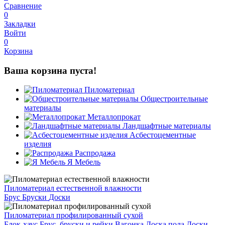
Сравнение
0
Закладки
Войти
0
Корзина
Ваша корзина пуста!
Пиломатериал
Общестроительные
материалы
Металлопрокат
Ландшафтные материалы
Асбестоцементные
изделия
Распродажа
Я Мебель
Пиломатериал естественной влажности
Брус
Бруски
Доски
Пиломатериал профилированный сухой
Блок-хаус
Брус, бруски и рейки
Вагонка
Доска пола
Доски