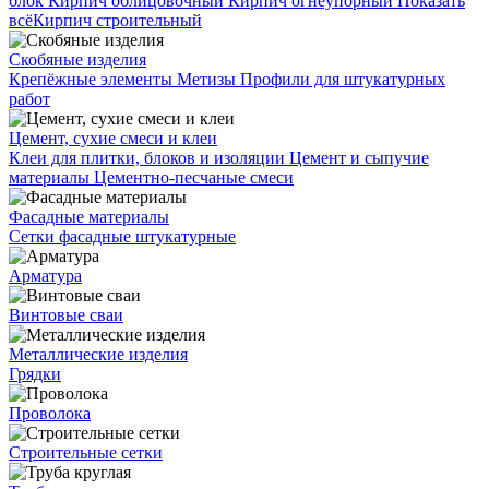
блок
Кирпич облицовочный
Кирпич огнеупорный
Показать
всё
Кирпич строительный
Скобяные изделия
Крепёжные элементы
Метизы
Профили для штукатурных
работ
Цемент, сухие смеси и клеи
Клеи для плитки, блоков и изоляции
Цемент и сыпучие
материалы
Цементно-песчаные смеси
Фасадные материалы
Сетки фасадные штукатурные
Арматура
Винтовые сваи
Металлические изделия
Грядки
Проволока
Строительные сетки