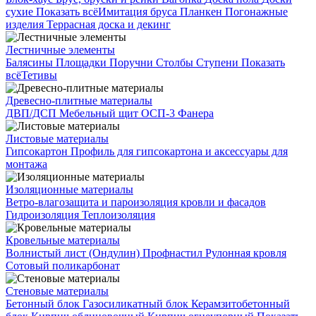
сухие
Показать всё
Имитация бруса
Планкен
Погонажные
изделия
Террасная доска и декинг
Лестничные элементы
Балясины
Площадки
Поручни
Столбы
Ступени
Показать
всё
Тетивы
Древесно-плитные материалы
ДВП/ДСП
Мебельный щит
ОСП-3
Фанера
Листовые материалы
Гипсокартон
Профиль для гипсокартона и аксессуары для
монтажа
Изоляционные материалы
Ветро-влагозащита и пароизоляция кровли и фасадов
Гидроизоляция
Теплоизоляция
Кровельные материалы
Волнистый лист (Ондулин)
Профнастил
Рулонная кровля
Сотовый поликарбонат
Стеновые материалы
Бетонный блок
Газосиликатный блок
Керамзитобетонный