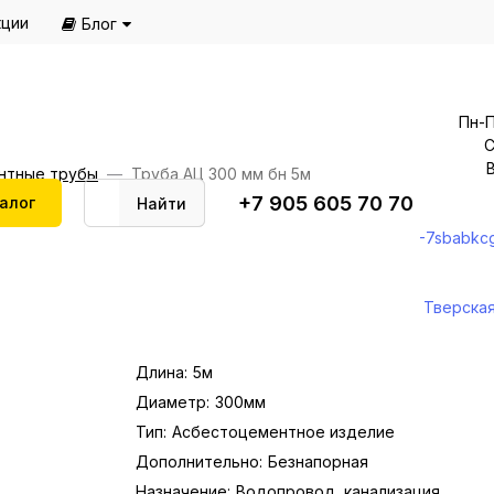
кции
Блог
Пн-П
С
В
нтные трубы
Труба АЦ 300 мм бн 5м
+7 905 605 70 70
алог
Найти
-7sbabkc
Тверская
Длина:
5м
Диаметр:
300мм
Тип:
Асбестоцементное изделие
Дополнительно:
Безнапорная
Назначение:
Водопровод, канализация