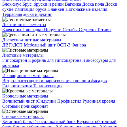
Блок-хаус
Брус, бруски и рейки
Вагонка
Доска пола
Доски
сухие
Имитация бруса
Планкен
Погонажные изделия
Террасная доска и декинг
Лестничные элементы
Балясины
Площадки
Поручни
Столбы
Ступени
Тетивы
Древесно-плитные материалы
ДВП/ДСП
Мебельный щит
ОСП-3
Фанера
Листовые материалы
Гипсокартон
Профиль для гипсокартона и аксессуары для
монтажа
Изоляционные материалы
Ветро-влагозащита и пароизоляция кровли и фасадов
Гидроизоляция
Теплоизоляция
Кровельные материалы
Волнистый лист (Ондулин)
Профнастил
Рулонная кровля
Сотовый поликарбонат
Стеновые материалы
Бетонный блок
Газосиликатный блок
Керамзитобетонный
блок
Кирпич облицовочный
Кирпич огнеупорный
Кирпич