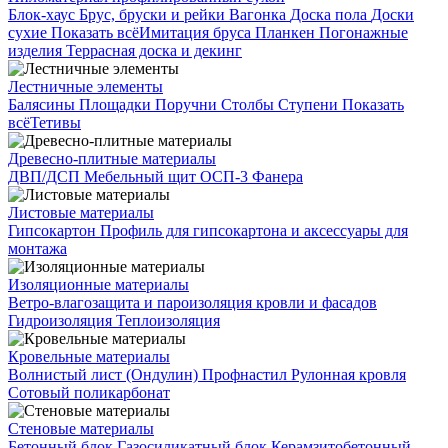
Блок-хаус
Брус, бруски и рейки
Вагонка
Доска пола
Доски
сухие
Показать всё
Имитация бруса
Планкен
Погонажные
изделия
Террасная доска и декинг
Лестничные элементы
Балясины
Площадки
Поручни
Столбы
Ступени
Показать
всё
Тетивы
Древесно-плитные материалы
ДВП/ДСП
Мебельный щит
ОСП-3
Фанера
Листовые материалы
Гипсокартон
Профиль для гипсокартона и аксессуары для
монтажа
Изоляционные материалы
Ветро-влагозащита и пароизоляция кровли и фасадов
Гидроизоляция
Теплоизоляция
Кровельные материалы
Волнистый лист (Ондулин)
Профнастил
Рулонная кровля
Сотовый поликарбонат
Стеновые материалы
Бетонный блок
Газосиликатный блок
Керамзитобетонный