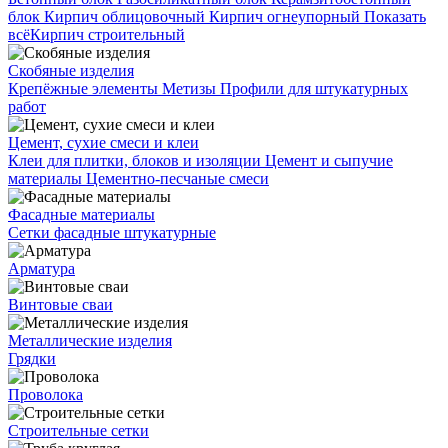
блок
Кирпич облицовочный
Кирпич огнеупорный
Показать
всё
Кирпич строительный
Скобяные изделия
Крепёжные элементы
Метизы
Профили для штукатурных
работ
Цемент, сухие смеси и клеи
Клеи для плитки, блоков и изоляции
Цемент и сыпучие
материалы
Цементно-песчаные смеси
Фасадные материалы
Сетки фасадные штукатурные
Арматура
Винтовые сваи
Металлические изделия
Грядки
Проволока
Строительные сетки