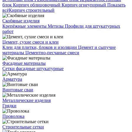
блок
Кирпич облицовочный
Кирпич огнеупорный
Показать
всё
Кирпич строительный
Скобяные изделия
Крепёжные элементы
Метизы
Профили для штукатурных
работ
Цемент, сухие смеси и клеи
Клеи для плитки, блоков и изоляции
Цемент и сыпучие
материалы
Цементно-песчаные смеси
Фасадные материалы
Сетки фасадные штукатурные
Арматура
Винтовые сваи
Металлические изделия
Грядки
Проволока
Строительные сетки