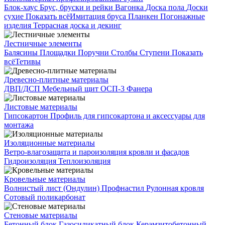
Блок-хаус
Брус, бруски и рейки
Вагонка
Доска пола
Доски
сухие
Показать всё
Имитация бруса
Планкен
Погонажные
изделия
Террасная доска и декинг
Лестничные элементы
Балясины
Площадки
Поручни
Столбы
Ступени
Показать
всё
Тетивы
Древесно-плитные материалы
ДВП/ДСП
Мебельный щит
ОСП-3
Фанера
Листовые материалы
Гипсокартон
Профиль для гипсокартона и аксессуары для
монтажа
Изоляционные материалы
Ветро-влагозащита и пароизоляция кровли и фасадов
Гидроизоляция
Теплоизоляция
Кровельные материалы
Волнистый лист (Ондулин)
Профнастил
Рулонная кровля
Сотовый поликарбонат
Стеновые материалы
Бетонный блок
Газосиликатный блок
Керамзитобетонный