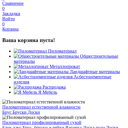
Сравнение
0
Закладки
Войти
0
Корзина
Ваша корзина пуста!
Пиломатериал
Общестроительные
материалы
Металлопрокат
Ландшафтные материалы
Асбестоцементные
изделия
Распродажа
Я Мебель
Пиломатериал естественной влажности
Брус
Бруски
Доски
Пиломатериал профилированный сухой
Блок-хаус
Брус, бруски и рейки
Вагонка
Доска пола
Доски