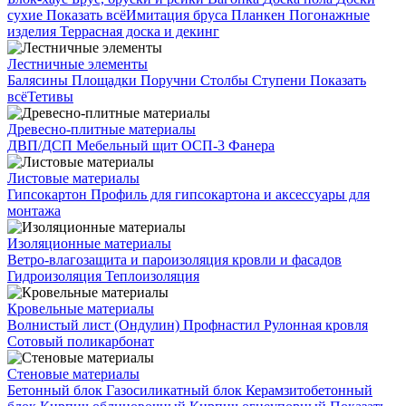
сухие
Показать всё
Имитация бруса
Планкен
Погонажные
изделия
Террасная доска и декинг
Лестничные элементы
Балясины
Площадки
Поручни
Столбы
Ступени
Показать
всё
Тетивы
Древесно-плитные материалы
ДВП/ДСП
Мебельный щит
ОСП-3
Фанера
Листовые материалы
Гипсокартон
Профиль для гипсокартона и аксессуары для
монтажа
Изоляционные материалы
Ветро-влагозащита и пароизоляция кровли и фасадов
Гидроизоляция
Теплоизоляция
Кровельные материалы
Волнистый лист (Ондулин)
Профнастил
Рулонная кровля
Сотовый поликарбонат
Стеновые материалы
Бетонный блок
Газосиликатный блок
Керамзитобетонный