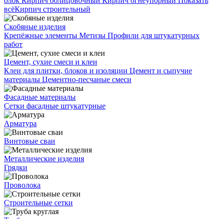
блок
Кирпич облицовочный
Кирпич огнеупорный
Показать
всё
Кирпич строительный
Скобяные изделия
Крепёжные элементы
Метизы
Профили для штукатурных
работ
Цемент, сухие смеси и клеи
Клеи для плитки, блоков и изоляции
Цемент и сыпучие
материалы
Цементно-песчаные смеси
Фасадные материалы
Сетки фасадные штукатурные
Арматура
Винтовые сваи
Металлические изделия
Грядки
Проволока
Строительные сетки