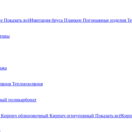
ие
Показать всё
Имитация бруса
Планкен
Погонажные изделия
Те
тивы
тажа
ляция
Теплоизоляция
вый поликарбонат
к
Кирпич облицовочный
Кирпич огнеупорный
Показать всё
Кирп
т