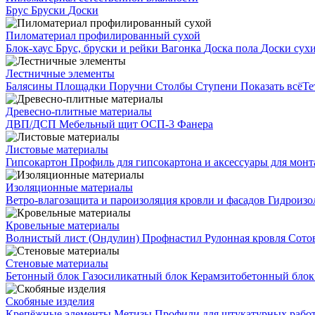
Брус
Бруски
Доски
Пиломатериал профилированный сухой
Блок-хаус
Брус, бруски и рейки
Вагонка
Доска пола
Доски сух
Лестничные элементы
Балясины
Площадки
Поручни
Столбы
Ступени
Показать всё
Те
Древесно-плитные материалы
ДВП/ДСП
Мебельный щит
ОСП-3
Фанера
Листовые материалы
Гипсокартон
Профиль для гипсокартона и аксессуары для мон
Изоляционные материалы
Ветро-влагозащита и пароизоляция кровли и фасадов
Гидроизо
Кровельные материалы
Волнистый лист (Ондулин)
Профнастил
Рулонная кровля
Сото
Стеновые материалы
Бетонный блок
Газосиликатный блок
Керамзитобетонный бло
Скобяные изделия
Крепёжные элементы
Метизы
Профили для штукатурных рабо