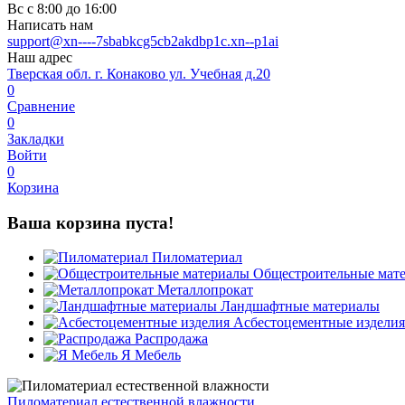
Вс с 8:00 до 16:00
Написать нам
support@xn----7sbabkcg5cb2akdbp1c.xn--p1ai
Наш адрес
Тверская обл. г. Конаково ул. Учебная д.20
0
Сравнение
0
Закладки
Войти
0
Корзина
Ваша корзина пуста!
Пиломатериал
Общестроительные мат
Металлопрокат
Ландшафтные материалы
Асбестоцементные изделия
Распродажа
Я Мебель
Пиломатериал естественной влажности