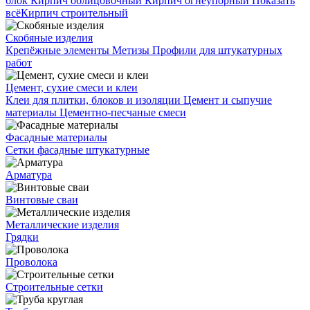
блок
Кирпич облицовочный
Кирпич огнеупорный
Показать
всё
Кирпич строительный
Скобяные изделия
Крепёжные элементы
Метизы
Профили для штукатурных
работ
Цемент, сухие смеси и клеи
Клеи для плитки, блоков и изоляции
Цемент и сыпучие
материалы
Цементно-песчаные смеси
Фасадные материалы
Сетки фасадные штукатурные
Арматура
Винтовые сваи
Металлические изделия
Грядки
Проволока
Строительные сетки