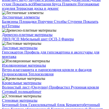
сухие
Показать всё
Имитация бруса
Планкен
Погонажные
изделия
Террасная доска и декинг
Лестничные элементы
Балясины
Площадки
Поручни
Столбы
Ступени
Показать
всё
Тетивы
Древесно-плитные материалы
ДВП/ДСП
Мебельный щит
ОСП-3
Фанера
Листовые материалы
Гипсокартон
Профиль для гипсокартона и аксессуары для
монтажа
Изоляционные материалы
Ветро-влагозащита и пароизоляция кровли и фасадов
Гидроизоляция
Теплоизоляция
Кровельные материалы
Волнистый лист (Ондулин)
Профнастил
Рулонная кровля
Сотовый поликарбонат
Стеновые материалы
Бетонный блок
Газосиликатный блок
Керамзитобетонный