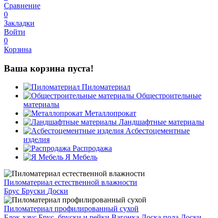
Сравнение
0
Закладки
Войти
0
Корзина
Ваша корзина пуста!
Пиломатериал
Общестроительные
материалы
Металлопрокат
Ландшафтные материалы
Асбестоцементные
изделия
Распродажа
Я Мебель
Пиломатериал естественной влажности
Брус
Бруски
Доски
Пиломатериал профилированный сухой
Блок-хаус
Брус, бруски и рейки
Вагонка
Доска пола
Доски