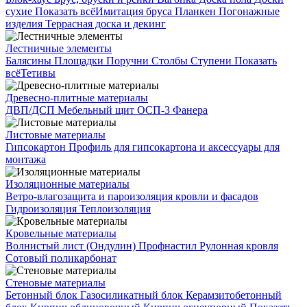
сухие
Показать всё
Имитация бруса
Планкен
Погонажные
изделия
Террасная доска и декинг
Лестничные элементы
Балясины
Площадки
Поручни
Столбы
Ступени
Показать
всё
Тетивы
Древесно-плитные материалы
ДВП/ДСП
Мебельный щит
ОСП-3
Фанера
Листовые материалы
Гипсокартон
Профиль для гипсокартона и аксессуары для
монтажа
Изоляционные материалы
Ветро-влагозащита и пароизоляция кровли и фасадов
Гидроизоляция
Теплоизоляция
Кровельные материалы
Волнистый лист (Ондулин)
Профнастил
Рулонная кровля
Сотовый поликарбонат
Стеновые материалы
Бетонный блок
Газосиликатный блок
Керамзитобетонный