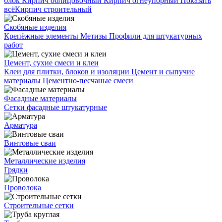
блок
Кирпич облицовочный
Кирпич огнеупорный
Показать
всё
Кирпич строительный
Скобяные изделия
Крепёжные элементы
Метизы
Профили для штукатурных
работ
Цемент, сухие смеси и клеи
Клеи для плитки, блоков и изоляции
Цемент и сыпучие
материалы
Цементно-песчаные смеси
Фасадные материалы
Сетки фасадные штукатурные
Арматура
Винтовые сваи
Металлические изделия
Грядки
Проволока
Строительные сетки