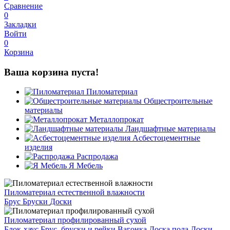
Сравнение
0
Закладки
Войти
0
Корзина
Ваша корзина пуста!
Пиломатериал
Общестроительные
материалы
Металлопрокат
Ландшафтные материалы
Асбестоцементные
изделия
Распродажа
Я Мебель
Пиломатериал естественной влажности
Брус
Бруски
Доски
Пиломатериал профилированный сухой
Блок-хаус
Брус, бруски и рейки
Вагонка
Доска пола
Доски