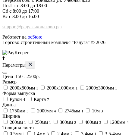
Тверская обл. г. Конаково ул. Учебная д.20
Пн-Пт с 8:00 до 18:00
Сб с 8:00 до 17:00
Вс с 8:00 до 16:00
support@радуга-конаково.рф
Работает на
ocStore
Торгово-строительный комплекс "Радуга" © 2026
Параметры
Цена
150
-
2500
р.
Размер
2000х500мм
2000х1000мм
2000х3000мм
1
1
1
Форма выпуска
Рулон
Карта
4
7
Длина
1750мм
2000мм
2745мм
10м
3
4
1
3
Ширина
200мм
250мм
300мм
400мм
1200мм
1
1
2
3
4
Толщина листа
0,5мм
1,4мм
2,4мм
3,4мм
3,5-4мм
1
3
2
1
1