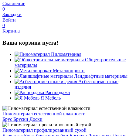
Сравнение
0
Закладки
Войти
0
Корзина
Ваша корзина пуста!
Пиломатериал
Общестроительные
материалы
Металлопрокат
Ландшафтные материалы
Асбестоцементные
изделия
Распродажа
Я Мебель
Пиломатериал естественной влажности
Брус
Бруски
Доски
Пиломатериал профилированный сухой
Блок-хаус
Брус, бруски и рейки
Вагонка
Доска пола
Доски