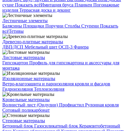
сухие
Показать всё
Имитация бруса
Планкен
Погонажные
изделия
Террасная доска и декинг
Лестничные элементы
Балясины
Площадки
Поручни
Столбы
Ступени
Показать
всё
Тетивы
Древесно-плитные материалы
ДВП/ДСП
Мебельный щит
ОСП-3
Фанера
Листовые материалы
Гипсокартон
Профиль для гипсокартона и аксессуары для
монтажа
Изоляционные материалы
Ветро-влагозащита и пароизоляция кровли и фасадов
Гидроизоляция
Теплоизоляция
Кровельные материалы
Волнистый лист (Ондулин)
Профнастил
Рулонная кровля
Сотовый поликарбонат
Стеновые материалы
Бетонный блок
Газосиликатный блок
Керамзитобетонный