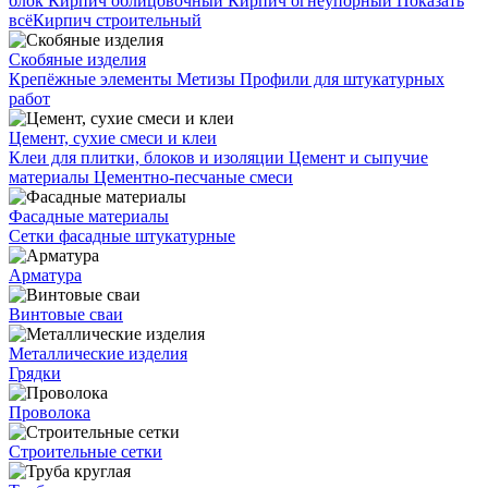
блок
Кирпич облицовочный
Кирпич огнеупорный
Показать
всё
Кирпич строительный
Скобяные изделия
Крепёжные элементы
Метизы
Профили для штукатурных
работ
Цемент, сухие смеси и клеи
Клеи для плитки, блоков и изоляции
Цемент и сыпучие
материалы
Цементно-песчаные смеси
Фасадные материалы
Сетки фасадные штукатурные
Арматура
Винтовые сваи
Металлические изделия
Грядки
Проволока
Строительные сетки