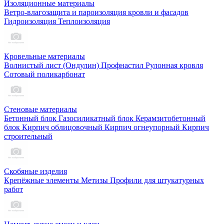
Изоляционные материалы
Ветро-влагозащита и пароизоляция кровли и фасадов
Гидроизоляция
Теплоизоляция
Кровельные материалы
Волнистый лист (Ондулин)
Профнастил
Рулонная кровля
Сотовый поликарбонат
Стеновые материалы
Бетонный блок
Газосиликатный блок
Керамзитобетонный
блок
Кирпич облицовочный
Кирпич огнеупорный
Кирпич
строительный
Скобяные изделия
Крепёжные элементы
Метизы
Профили для штукатурных
работ