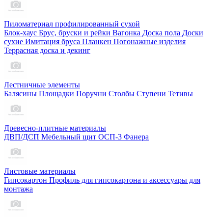
Пиломатериал профилированный сухой
Блок-хаус
Брус, бруски и рейки
Вагонка
Доска пола
Доски
сухие
Имитация бруса
Планкен
Погонажные изделия
Террасная доска и декинг
Лестничные элементы
Балясины
Площадки
Поручни
Столбы
Ступени
Тетивы
Древесно-плитные материалы
ДВП/ДСП
Мебельный щит
ОСП-3
Фанера
Листовые материалы
Гипсокартон
Профиль для гипсокартона и аксессуары для
монтажа