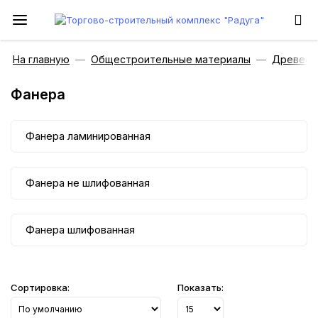
На главную
Общестроительные материалы
Древесн
Фанера
Фанера ламинированная
Фанера не шлифованная
Фанера шлифованная
Сортировка:
Показать: