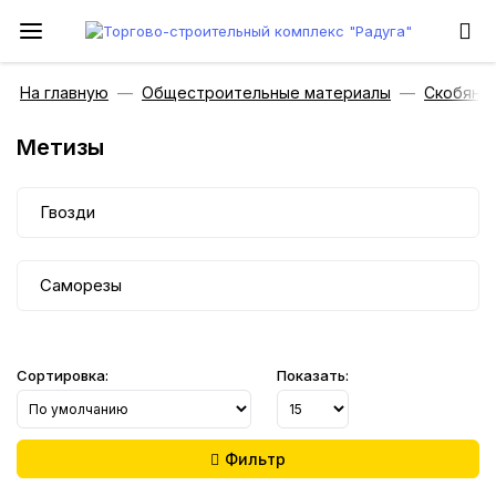
На главную
Общестроительные материалы
Скобяны
Метизы
Гвозди
Саморезы
Сортировка:
Показать:
Фильтр